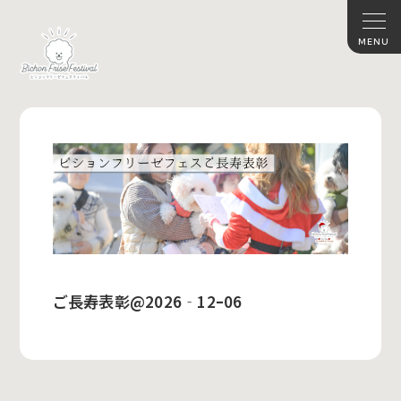
ご長寿表彰@2026‐12ｰ06