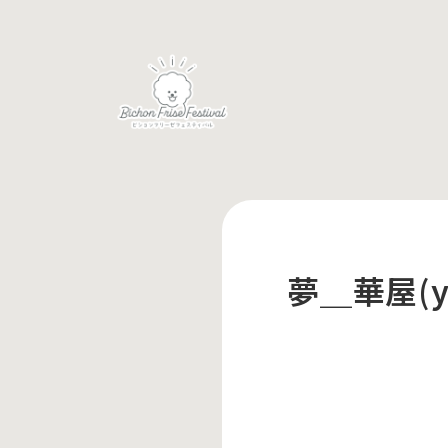
夢＿華屋(yu