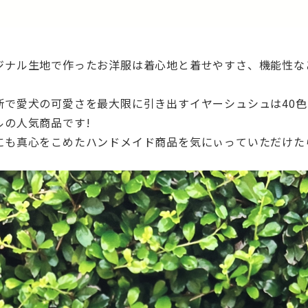
ジナル生地で作ったお洋服は着心地と着せやす
さ、機能性な
断で愛犬の可愛さを最大限に引き出すイヤーシ
ュシュは40
ルの人気商
品です!
にも真心をこめたハンドメイド商品を気にぃっ
ていただけた