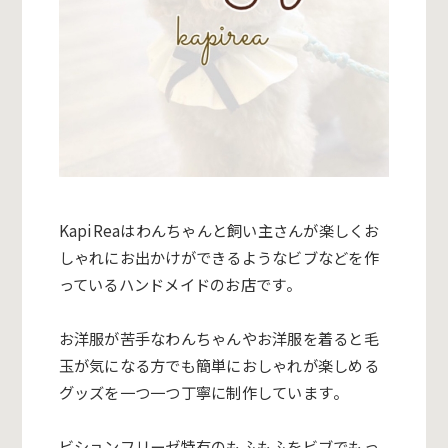
KapiRea
はわんちゃんと飼い主さんが楽しくお
しゃれにお出
かけができるようなビブなどを作
っているハンドメイドのお店です
。
お洋服が苦手なわんちゃんやお洋服を着ると毛
玉が気になる方でも
簡単におしゃれが楽しめる
グッズを一つ一つ丁寧に制作しています
。
ビションフリーゼ特有のもふもふをビブでもっ