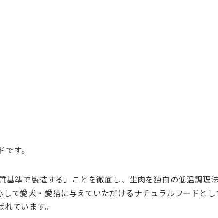
ドで
す。
質基準で製造する」ことを徹底し、
生肉を独自の低温調理法
心して愛犬・
愛猫に与えていただけるナチュラルフードとし
ばれています。