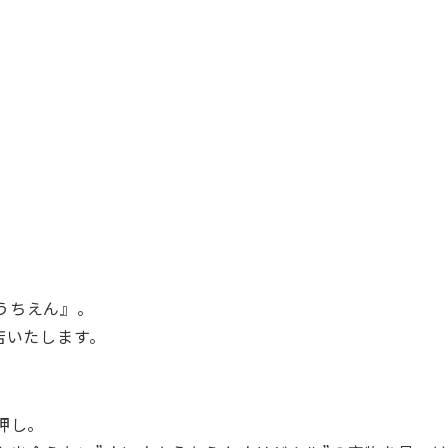
うちえん』。
店いたします。
押し。