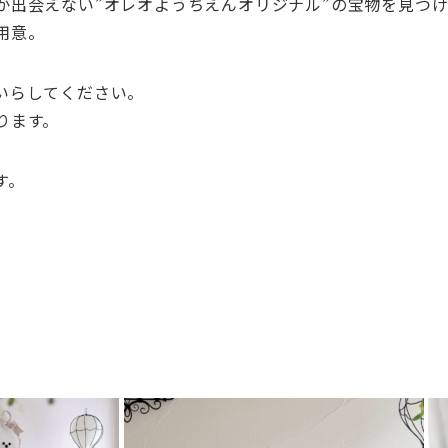
か出会えない”オレオようちえんオリジナル”の宝物を見つ
用意。
いらしてください。
ります。
す。